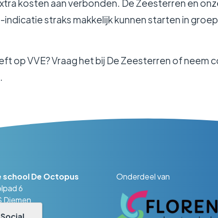
 extra kosten aan verbonden. De Zeesterren en o
indicatie straks makkelijk kunnen starten in groe
eeft op VVE? Vraag het bij De Zeesterren of neem 
.
 school De Octopus
Onderdeel van
lpad 6
CS Diemen
 690 41 33
r
Social