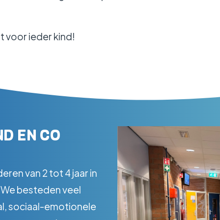
 voor ieder kind!
ND EN CO
eren van 2 tot 4 jaar in
 We besteden veel
al, sociaal-emotionele