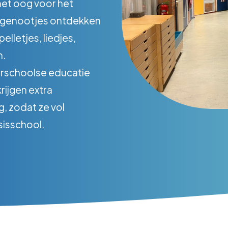
met oog voor het
dsgenootjes ontdekken
elletjes, liedjes,
n.
orschoolse educatie
rijgen extra
g, zodat ze vol
sisschool.