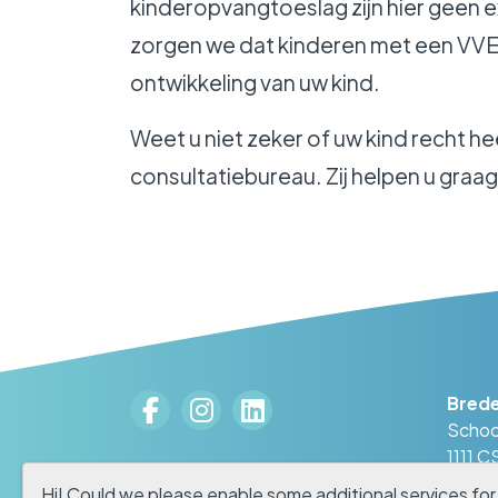
kinderopvangtoeslag zijn hier geen
zorgen we dat kinderen met een VVE-
ontwikkeling van uw kind.
Weet u niet zeker of uw kind recht h
consultatiebureau. Zij helpen u graag
Brede
Schoo
1111 
020 -
Hi! Could we please enable some additional services fo